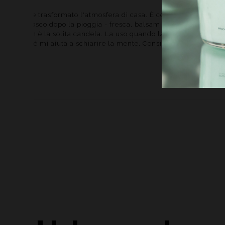
lmente trasformato l'atmosfera di casa. È come aprire una
L'a
 un bosco dopo la pioggia - fresca, balsamica,
di 
. Non è la solita candela. La uso quando lavoro al
è e
rché mi aiuta a schiarire la mente. Consigliatissima!
qua
Con