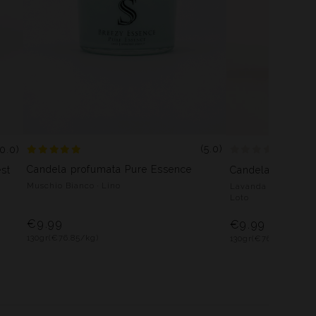
(5.0)
(0.0)
Candela profumata Pure Essence
st
Candela profuma
Muschio Bianco · Lino
Lavanda · Sandalo · 
Loto
€9.99
€9.99
130gr
(€76.85/kg)
130gr
(€76.85/kg)