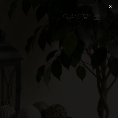
×
CONTATTACI
€0.00