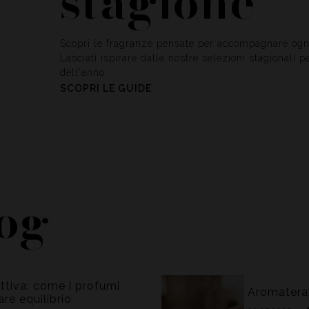
stagione
Scopri le fragranze pensate per accompagnare ogni 
Lasciati ispirare dalle nostre selezioni stagionali 
dell'anno.
SCOPRI LE GUIDE
log
per favorire i
attiva: come i profumi
Aromaterapi
stress e tens
re equilibrio
piacevolezza 