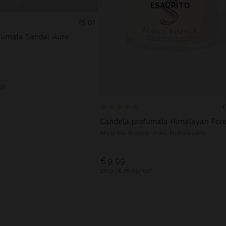
ESAURITO
(5.0)
fumata Sandal Aura
kg)
Candela profumata Himalayan Fore
Muschio Bianco · Pino Himalayano
€9.99
130gr
(€76.85/kg)