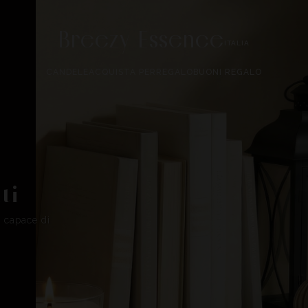
Breezy Essence
ITALIA
CANDELE
ACQUISTA PER
REGALO
BUONI REGALO
ti
, capace di