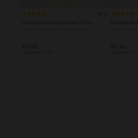
(5.0)
Candela profumata Amber Pines
Candela pro
Sandalo · Vaniglia · Pino Himalayano
Sandalo · Lino
€9.99
€9.99
130gr
(€76.85/kg)
130gr
(€76.85/