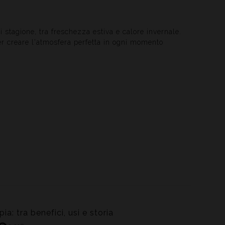
stagione, tra freschezza estiva e calore invernale.
per creare l'atmosfera perfetta in ogni momento
l rilassamento, migliorare la qualità del sonno e ridurre
a: tra benefici, usi e storia
ioni. Un’essenza versatile che unisce efficacia naturale e
sensoriale.