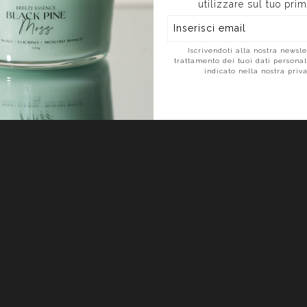
utilizzare sul tuo prim
doro..Questa candela è pura pace.ha un profumo fresco e dolce
fico e un calore avvolgente di vaniglia e ambra. Non stanca mai,
quilibratissima e crea un'atmosfera serena e accogliente in
Iscrivendoti alla nostra newslet
lsiasi momento. La mia nuova preferita per il relax serale.
trattamento dei tuoi dati persona
sigliatissima!
indicato nella nostra priva