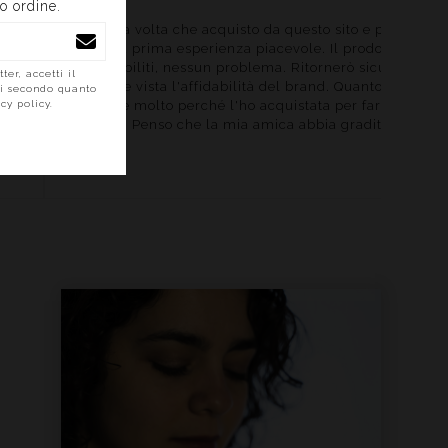
o ordine.
È la prima volta che acquisto da questo sito e posso dire di a
avuto una prima esperienza piacevole. Il prodotto è arrivato 
tempi stabiliti, nessun problema. Ritornerò sicuramente ad
ter, accetti il
acquistare vista l'affidabilità del brand. Quanto alla candela,
li secondo quanto
posso dire molto perché l'ho acquistata per fare un regalo ad
cy policy.
un'amica. Penso che la mia amica abbia gradito la profumaz
Quindi consiglio assolutamente!
Leggi tutto